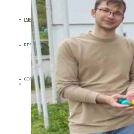
ÎNGRIJIRE BEBELUȘI
INSTRUCTIV EDUCATIV
TABERE DE VARĂ
IMPLICĂ-TE
DEVINO VOLUNTAR
SUSȚINE
DEVINO PARTENER
ROAGĂ-TE
RESURSE
CURSURI
WORKSHOP-URI
WEBINARII
PODCAST
TABERE TERAPEUTICE
CONSILIERE
CONTACT
DONEAZĂ