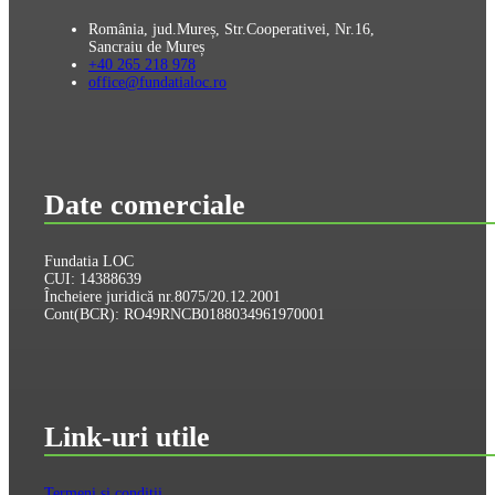
România, jud.Mureș, Str.Cooperativei, Nr.16,
Sancraiu de Mureș
+40 265 218 978
office@fundatialoc.ro
Date comerciale
Fundatia LOC
CUI: 14388639
Încheiere juridică nr.8075/20.12.2001
Cont(BCR): RO49RNCB0188034961970001
Link-uri utile
Termeni și condiții