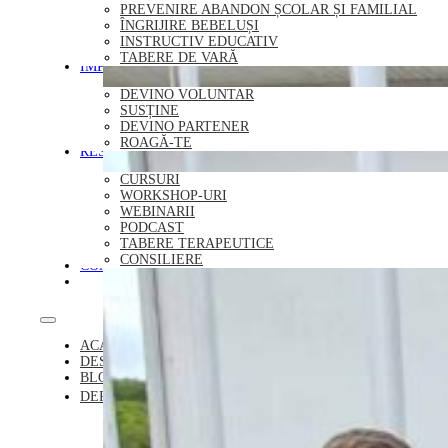
PREVENIRE ABANDON ȘCOLAR ȘI FAMILIAL
ÎNGRIJIRE BEBELUȘI
INSTRUCTIV EDUCATIV
TABERE DE VARĂ
IMPLICĂ-TE
DEVINO VOLUNTAR
SUSȚINE
DEVINO PARTENER
ROAGĂ-TE
RESURSE
CURSURI
WORKSHOP-URI
WEBINARII
PODCAST
TABERE TERAPEUTICE
CONSILIERE
CONTACT
DONEAZĂ
ACASĂ
DESPRE NOI
BLOG
DEPARTAMENTE
REZIDENȚIAL
PLASAMENT FAMILIAL
PREVENIRE ABANDON ȘCOLAR ȘI FAMILIAL