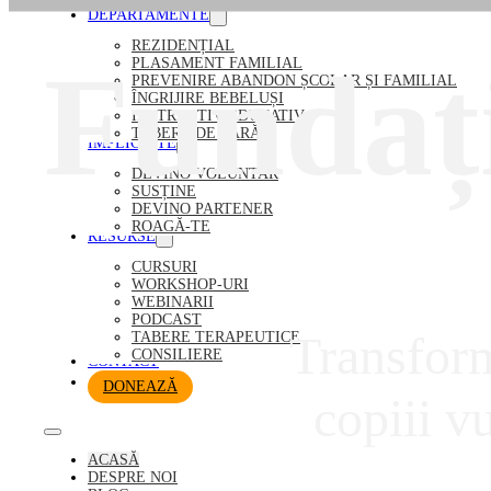
DEPARTAMENTE
REZIDENȚIAL
Fundaț
PLASAMENT FAMILIAL
PREVENIRE ABANDON ȘCOLAR ȘI FAMILIAL
ÎNGRIJIRE BEBELUȘI
INSTRUCTIV EDUCATIV
TABERE DE VARĂ
IMPLICĂ-TE
DEVINO VOLUNTAR
SUSȚINE
DEVINO PARTENER
ROAGĂ-TE
RESURSE
CURSURI
WORKSHOP-URI
WEBINARII
PODCAST
Transform
TABERE TERAPEUTICE
CONSILIERE
CONTACT
DONEAZĂ
copiii v
ACASĂ
DESPRE NOI