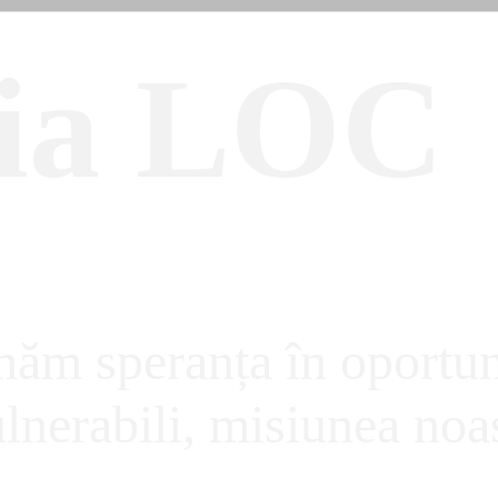
ia LOC
ăm speranța în oportun
ulnerabili, misiunea noa