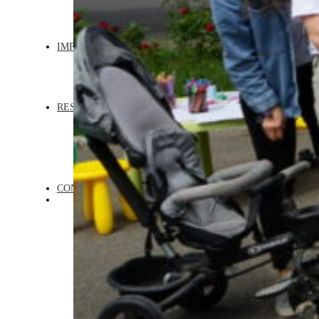
ÎNGRIJIRE BEBELUȘI
INSTRUCTIV EDUCATIV
TABERE DE VARĂ
IMPLICĂ-TE
DEVINO VOLUNTAR
SUSȚINE
DEVINO PARTENER
ROAGĂ-TE
RESURSE
CURSURI
WORKSHOP-URI
WEBINARII
PODCAST
TABERE TERAPEUTICE
CONSILIERE
CONTACT
DONEAZĂ