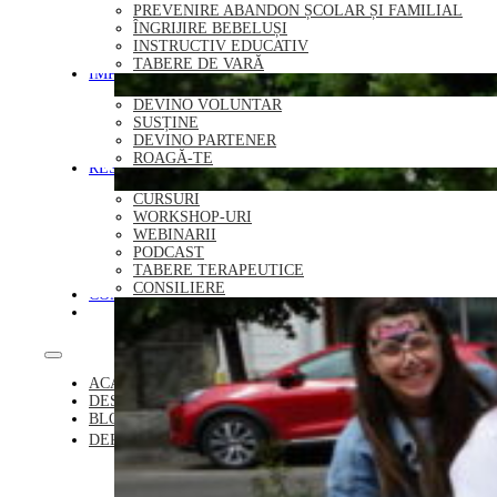
PREVENIRE ABANDON ȘCOLAR ȘI FAMILIAL
ÎNGRIJIRE BEBELUȘI
INSTRUCTIV EDUCATIV
TABERE DE VARĂ
IMPLICĂ-TE
DEVINO VOLUNTAR
SUSȚINE
DEVINO PARTENER
ROAGĂ-TE
RESURSE
CURSURI
WORKSHOP-URI
WEBINARII
PODCAST
TABERE TERAPEUTICE
CONSILIERE
CONTACT
DONEAZĂ
ACASĂ
DESPRE NOI
BLOG
DEPARTAMENTE
REZIDENȚIAL
PLASAMENT FAMILIAL
PREVENIRE ABANDON ȘCOLAR ȘI FAMILIAL