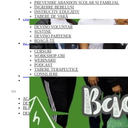
PREVENIRE ABANDON ȘCOLAR ȘI FAMILIAL
ÎNGRIJIRE BEBELUȘI
INSTRUCTIV EDUCATIV
TABERE DE VARĂ
IMPLICĂ-TE
DEVINO VOLUNTAR
SUSȚINE
DEVINO PARTENER
ROAGĂ-TE
RESURSE
CURSURI
WORKSHOP-URI
WEBINARII
PODCAST
TABERE TERAPEUTICE
CONSILIERE
CONTACT
DONEAZĂ
ACASĂ
DESPRE NOI
BLOG
DEPARTAMENTE
REZIDENȚIAL
PLASAMENT FAMILIAL
PREVENIRE ABANDON ȘCOLAR ȘI FAMILIAL