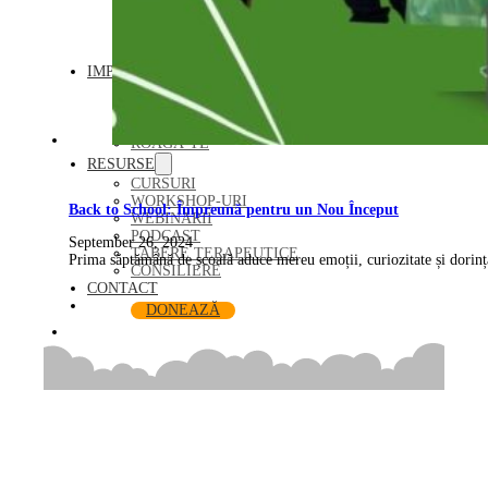
ÎNGRIJIRE BEBELUȘI
INSTRUCTIV EDUCATIV
TABERE DE VARĂ
IMPLICĂ-TE
DEVINO VOLUNTAR
SUSȚINE
DEVINO PARTENER
ROAGĂ-TE
RESURSE
CURSURI
WORKSHOP-URI
Back to School: Împreună pentru un Nou Început
WEBINARII
PODCAST
September 26, 2024
TABERE TERAPEUTICE
Prima săptămână de școală aduce mereu emoții, curiozitate și dorin
CONSILIERE
CONTACT
DONEAZĂ