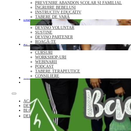
PREVENIRE ABANDON ȘCOLAR ȘI FAMILIAL
ÎNGRIJIRE BEBELUȘI
INSTRUCTIV EDUCATIV
TABERE DE VARĂ
IMPLICĂ-TE
DEVINO VOLUNTAR
SUSȚINE
DEVINO PARTENER
ROAGĂ-TE
RESURSE
CURSURI
WORKSHOP-URI
WEBINARII
PODCAST
TABERE TERAPEUTICE
CONSILIERE
CONTACT
DONEAZĂ
ACASĂ
DESPRE NOI
BLOG
DEPARTAMENTE
REZIDENȚIAL
PLASAMENT FAMILIAL
PREVENIRE ABANDON ȘCOLAR ȘI FAMILIAL