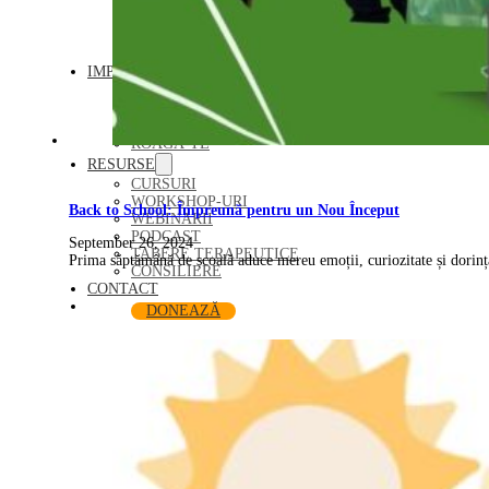
ÎNGRIJIRE BEBELUȘI
INSTRUCTIV EDUCATIV
TABERE DE VARĂ
IMPLICĂ-TE
DEVINO VOLUNTAR
SUSȚINE
DEVINO PARTENER
ROAGĂ-TE
RESURSE
CURSURI
WORKSHOP-URI
Back to School: Împreună pentru un Nou Început
WEBINARII
PODCAST
September 26, 2024
TABERE TERAPEUTICE
Prima săptămână de școală aduce mereu emoții, curiozitate și dorin
CONSILIERE
CONTACT
DONEAZĂ